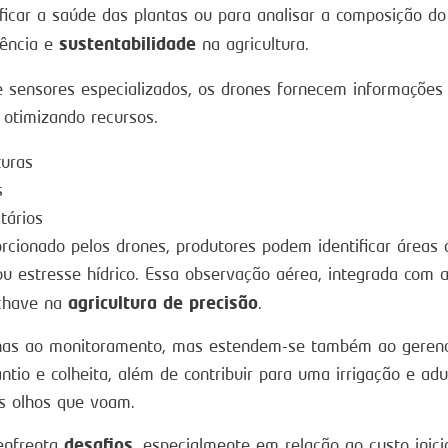
ificar a saúde das plantas ou para analisar a composição do
sustentabilidade
iência e
na agricultura.
e sensores especializados, os drones fornecem informações
 otimizando recursos.
turas
s
tários
rcionado pelos drones, produtores podem identificar áreas 
 ou estresse hídrico. Essa observação aérea, integrada com a
agricultura de precisão
 chave na
.
nas ao monitoramento, mas estendem-se também ao gerencia
tio e colheita, além de contribuir para uma irrigação e ad
es olhos que voam.
desafios
 enfrenta
, especialmente em relação ao custo inic