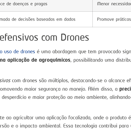
oce de doenças e pragas
Menor necessidad
omada de decisões baseadas em dados
Promove práticas
Defensivos com Drones
do uso de drones
é uma abordagem que tem provocado signifi
 na aplicação de agroquímicos
, possibilitando uma distri
sivos
com drones são múltiplos, destacando-se o alcance efi
prec
romovendo maior segurança no manejo. Além disso, a
 desperdício e maior proteção ao meio ambiente, alinhando
e ao agricultor uma aplicação focalizada, onde o produto 
rsão e o impacto ambiental. Essa tecnologia contribui para