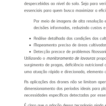
despercebidas ao nível do solo. Seja para ver
essenciais para quem busca maximizar a efic
Por meio de imagens de alta resolução 
decisões informadas, reduzindo custos e
Análise detalhada das condições das cul
Mapeamento preciso de áreas cultivada
Detecção precoce de problemas fitossani
Utilizando o
monitoramento de lavouras
propo
surgimento de pragas, deficiência nutricional
uma atuação rápida e direcionada, elemento
As aplicações dos drones não se limitam ape
dimensionamento dos períodos ideais para plan
necessidades específicas detectadas por ess
É claro que a adoção dessa tecnologia ainda