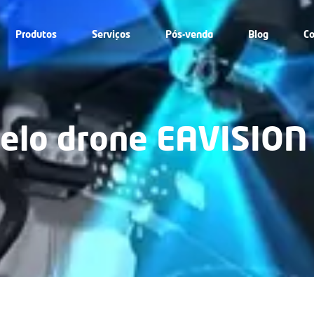
Produtos
Serviços
Pós-venda
Blog
Co
pelo drone EAVISION