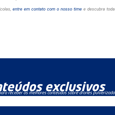
ícolas,
entre em contato com o nosso time
e descubra toda
teúdos exclusivos
ara receber os melhores conteúdos sobre drones pulverizado