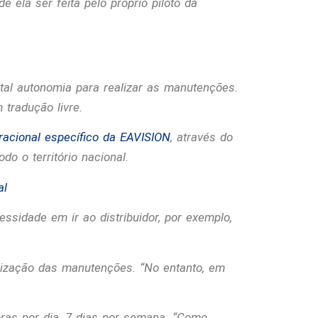
e ela ser feita pelo próprio piloto da
tal autonomia para realizar as manutenções.
 tradução livre.
racional específico da EAVISION
, através do
o o território nacional.
al
sidade em ir ao distribuidor, por exemplo,
lização das manutenções. “
No entanto, em
ras por dia, 7 dias por semana. “
Como