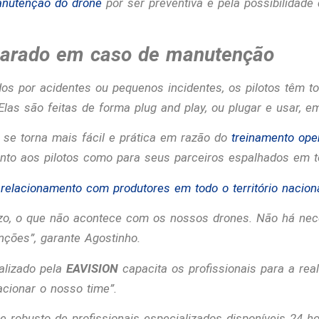
anutenção do drone
por ser preventiva e pela possibilidade d
parado em caso de manutenção
s por acidentes ou pequenos incidentes, os pilotos têm to
Elas são feitas de forma
plug and play
, ou plugar e usar, em
se torna mais fácil e prática em razão do
treinamento ope
nto aos pilotos como para seus parceiros espalhados em tod
relacionamento com produtores em todo o território nacion
zo, o que não acontece com os nossos drones. Não há neces
enções
”, garante Agostinho.
alizado pela
EAVISION
capacita os profissionais para a rea
 acionar o nosso time
”.
robusto de profissionais especializados disponíveis 24 ho