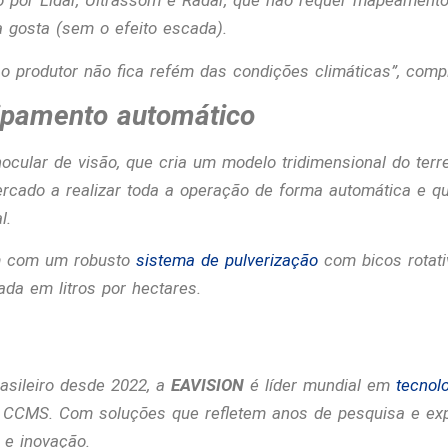
por Lidar, Ultrassom e Radar, que não requer mapeamento 
a gosta (sem o efeito escada).
o produtor não fica refém das condições climáticas
”, comp
ipamento automático
cular de visão, que cria um modelo tridimensional do ter
rcado a realizar toda a operação de forma automática e q
l.
m com um robusto
sistema de pulverização
com bicos rotati
ada em litros por hectares.
sileiro desde 2022, a
EAVISION
é líder mundial em
tecnol
oa CCMS. Com soluções que refletem anos de pesquisa e ex
 e inovação.