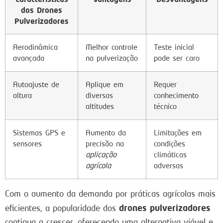
dos Drones
Pulverizadores
Aerodinâmica
Melhor controle
Teste inicial
avançada
na pulverização
pode ser caro
Autoajuste de
Aplique em
Requer
altura
diversas
conhecimento
altitudes
técnico
Sistemas GPS e
Aumento da
Limitações em
sensores
precisão na
condições
aplicação
climáticas
agrícola
adversas
Com o aumento da demanda por práticas agrícolas mais
drones pulverizadores
eficientes, a popularidade dos
continua a crescer, oferecendo uma alternativa viável e