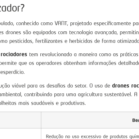
zador?
ulado, conhecido como VANT, projetado especificamente par
ses drones são equipados com tecnologia avançada, permiti
o pesticidas, fertilizantes e herbicidas de forma otimizada
 rociadores
tem revolucionado a maneira como as práticas 
ermite que os operadores obtenham informações detalhadas 
esperdício.
drones ro
ção viável para os desafios do setor. O uso de
biental, contribuindo para uma agricultura sustentável. 
olheitas mais saudáveis e produtivas.
Be
Redução no uso excessivo de produtos quím