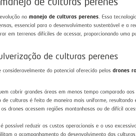
 manejo de culturas perenes
manejo de culturas perenes
revolução no
. Essa tecnologi
ensas, essencial para o desenvolvimento sustentável e a ren
ar em terrenos difíciles de acessar, proporcionando uma p
ulverização de culturas perenes
drones r
e consideravelmente do potencial oferecido pelos
em cobrir grandes áreas em menos tempo comparado aos m
 de culturas é feita de maneira mais uniforme, resultando
os drones acessem regiões montanhosas ou de difícil acess
 possível reduzir os custos operacionais e o uso excessivo
ilitam o acompanhamento do desenvolvimento das culturas 