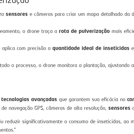
sensores
iza
e câmeras para criar um mapa detalhado da áre
rota de pulverização
eamento, o drone traça a
mais efici
quantidade ideal de inseticidas
e aplica com precisão a
e
odo o processo, o drone monitora a plantação, ajustando 
tecnologias avançadas
co
e
que garantem sua eficácia no
sensores
s de navegação GPS, câmeras de alta resolução,
d
tiu reduzir significativamente o consumo de inseticidas,
entas.”