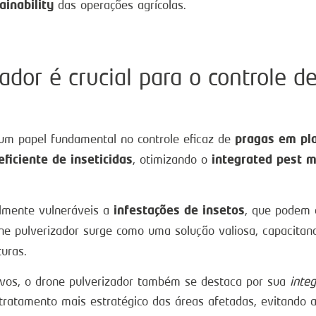
ainability
das operações agrícolas.
ador é crucial para o controle d
pragas em pl
um papel fundamental no controle eficaz de
eficiente de inseticidas
integrated pest
, otimizando o
infestações de insetos
lmente vulneráveis a
, que podem 
one pulverizador surge como uma solução valiosa, capacita
uras.
ivos, o drone pulverizador também se destaca por sua
inte
tamento mais estratégico das áreas afetadas, evitando a 