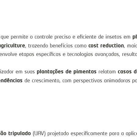
p
ue permite o controle preciso e eficiente de insetos em
agriculture
cost reduction
, trazendo benefícios como
, mai
envolve etapas específicas e tecnologias avançadas, resul
plantações de pimentas
casos d
rizador em suas
relatam
endências
de crescimento, com perspectivas animadoras p
não tripulado
(UAV) projetado especificamente para a aplica