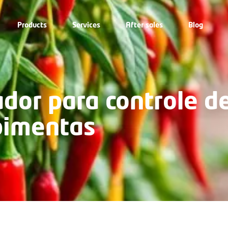
Products
Services
After sales
Blog
dor para controle d
pimentas